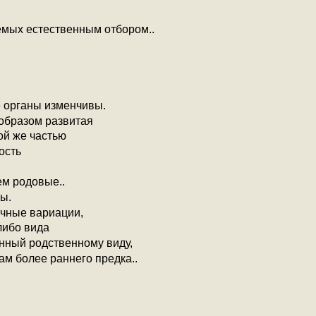
емых естественным отбором..
 органы изменчивы.
образом развитая
той же частью
ость
ем родовые..
ы.
чные вариации,
либо вида
енный родственному виду,
ам более раннего предка..