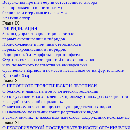
Возражения против теории естественного отбора
в ее приложении к инстинктам;
бесполые и стерильные насекомые
Краткий обзор
Глава IX
ГИБРИДИЗАЦИЯ
Законы, управляющие стерильностью
первых скрещиваний и гибридов.
Происхождение и причины стерильности
первых скрещиваний и гибридов.
Реципрокный диморфизм и триморфизм
Фертильность разновидностей при скрещивании
и их поместного потомства не универсальна
Сравнение гибридов и помесей независимо от их фертильности
Краткий обзор
Глава Х
О НЕПОЛНОТЕ ГЕОЛОГИЧЕСКОЙ ЛЕТОПИСИ.
О бедности наших палеонтологических коллекций.
Об отсутствии многочисленных промежуточных разновидностей
в каждой отдельной формации..
О внезапном появлении целых групп родственных видов..
О внезапном появлении групп родственных видов
в самых нижних из известных нам слоев, содержащих ископаемые
Глава XI
О ГЕОЛОГИЧЕСКОЙ ПОСЛЕДОВАТЕЛЬНОСТИ ОРГАНИЧЕСКИ