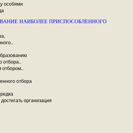
ду особями
да
ИВАНИЕ НАИБОЛЕЕ ПРИСПОСОБЛЕННОГО
ра,
ного..
образованию
 отбора..
 отбором..
енного отбора
предка
 достигать организация