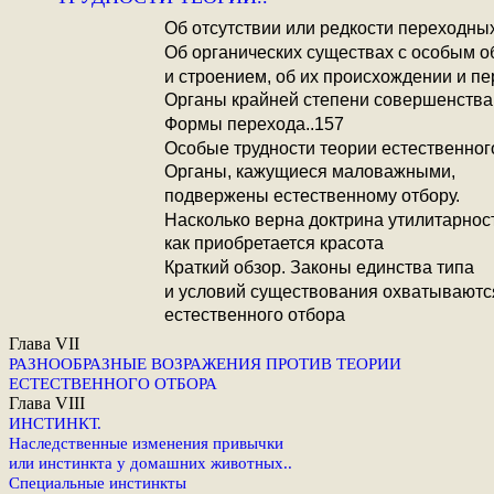
Об отсутствии или редкости переходны
Об органических существах с особым о
и строением, об их происхождении и пе
Органы крайней степени совершенства 
Формы перехода..157
Особые трудности теории естественного
Органы, кажущиеся маловажными,
подвержены естественному отбору.
Насколько верна доктрина утилитарнос
как приобретается красота
Краткий обзор. Законы единства типа
и условий существования охватываютс
естественного отбора
Глава VII
РАЗНООБРАЗНЫЕ ВОЗРАЖЕНИЯ ПРОТИВ ТЕОРИИ
ЕСТЕСТВЕННОГО ОТБОРА
Глава VIII
ИНСТИНКТ.
Наследственные изменения привычки
или инстинкта у домашних животных..
Специальные инстинкты