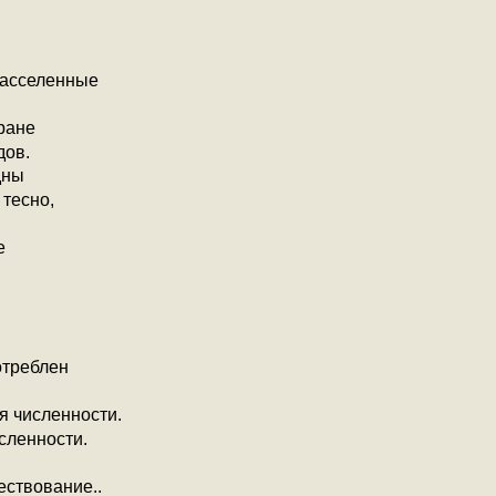
расселенные
ране
дов.
дны
 тесно,
е
отреблен
я численности.
сленности.
ществование..