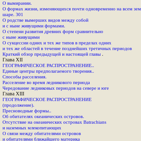
О вымирании.
О формах жизни, изменяющихся почти одновременно на всем зе
шаре. 301
О родстве вымерших видов между собой
и с ныне живущими формами.
О степени развития древних форм сравнительно
с ныне живущими
О сукцессии одних и тех же типов в пределах одних
и тех же областей в течение позднейших третичных периодов
Краткий обзор предыдущей и настоящей главы
.
Глава XII
ГЕОГРАФИЧЕСКОЕ РАСПРОСТРАНЕНИЕ..
Единые центры предполагаемого творения..
Способы расселения.
Расселение во время ледникового периода
Чередование ледниковых периодов на севере и юге
Глава XIII
ГЕОГРАФИЧЕСКОЕ РАСПРОСТРАНЕНИЕ
(продолжение).
Пресноводные формы..
Об обитателях океанических островов.
Отсутствие на океанических островах Batrachians
и наземных млекопитающих
О связи между обитателями островов
и обитателями ближайшего материка