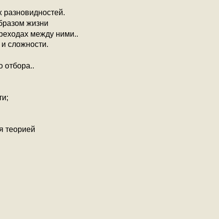
х разновидностей.
бразом жизни
реходах между ними..
и сложности.
 отбора..
ти;
я теорией