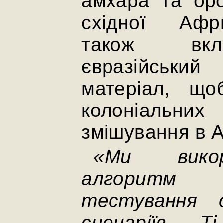
амхара та оро
східної Афр
також вкл
євразійськ
матеріал, що
колоніальн
змішування в 
«Ми вико
алгоритм 
тестування 
сценаріїв. 