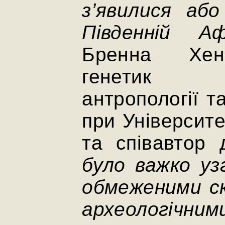
з’явилися або
Південній Аф
Бренна Хенн
генетик 
антропології т
при Університе
та співавтор
було важко уз
обмеженими с
археологічн