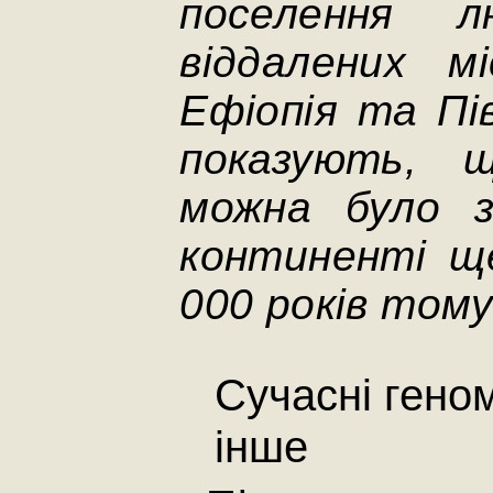
поселення 
віддалених м
Ефіопія та Пі
показують, 
можна було 
континенті щ
000 років том
Сучасні геном
інше