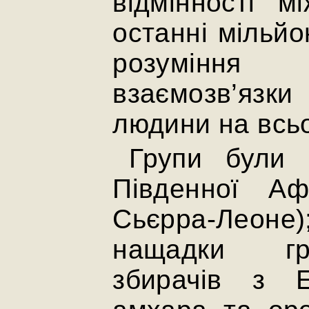
відмінності м
останні мільйо
розуміння 
взаємозв’яз
людини на всьо
Групи були
Південної Аф
Сьєрра-Леоне)
нащадки гр
збирачів з Е