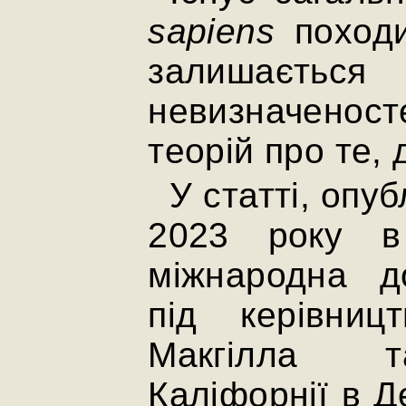
sapiens
походи
залишає
невизначенос
теорій про те, д
У статті, опу
2023 року 
міжнародна д
під керівниц
Макгілла т
Каліфорнії в Д