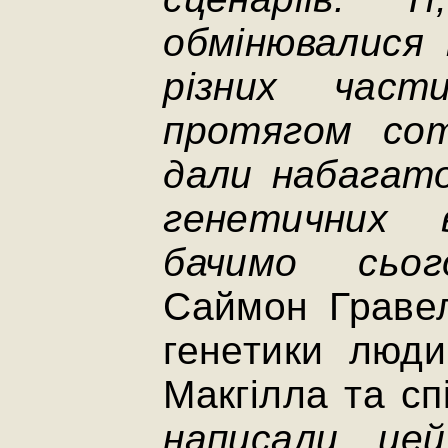
обмінювалися 
різних част
протягом сот
дали набагат
генетичних 
бачимо сього
Саймон Граве
генетики люди
Макгілла та сп
написали це