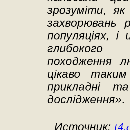
зрозуміти, як
захворювань р
популяціях, і
глибокого
походження л
цікаво таки
прикладні т
дослідження»
.
Источник:
t4.