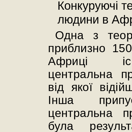
Конкуруючі т
людини в Аф
Одна з теор
приблизно 150
Африці іс
центральна пр
від якої відій
Інша прип
центральна п
була резуль