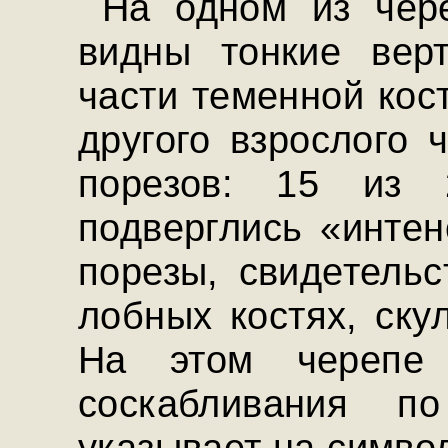
На одном из чере
видны тонкие вер
части теменной кос
другого взрослого
порезов: 15 из 
подверглись «инте
порезы, свидетель
лобных костях, ску
На этом черепе 
соскабливания п
указывает на симво