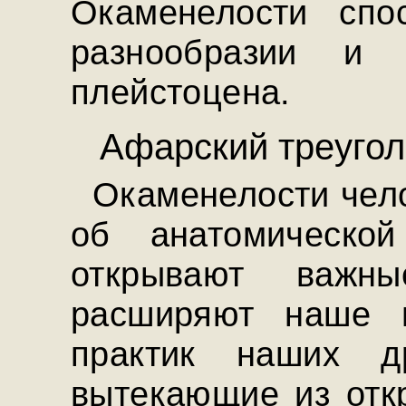
Окаменелости спо
разнообразии и 
плейстоцена.
Афарский треугол
Окаменелости чело
об анатомическо
открывают важны
расширяют наше п
практик наших др
вытекающие из откр