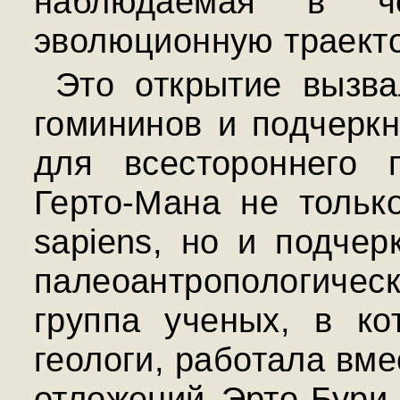
наблюдаемая в че
эволюционную траекто
Это открытие вызв
гомининов и подчеркн
для всестороннего 
Герто-Мана не толь
sapiens, но и подче
палеоантропологиче
группа ученых, в ко
геологи, работала вме
отложений Эрто-Бури